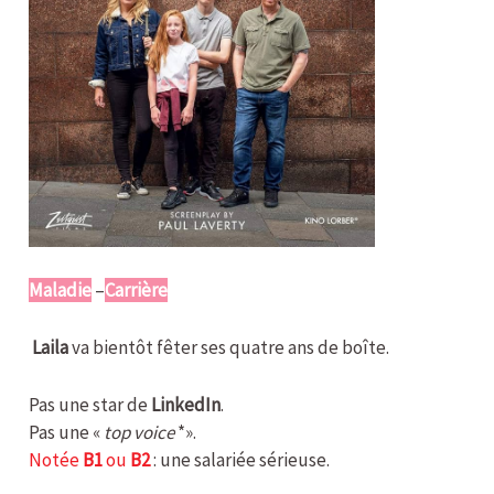
Maladie
–
Carrière
Laila
va bientôt fêter ses quatre ans de boîte.
Pas une star de
LinkedIn
.
Pas une «
top voice
*».
Notée
B1
ou
B2
: une salariée sérieuse.