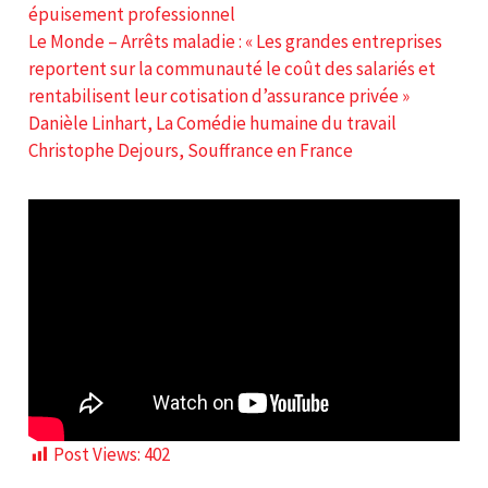
épuisement professionnel
Le Monde – Arrêts maladie : « Les grandes entreprises
reportent sur la communauté le coût des salariés et
rentabilisent leur cotisation d’assurance privée »
Danièle Linhart, La Comédie humaine du travail
Christophe Dejours, Souffrance en France
Post Views:
402