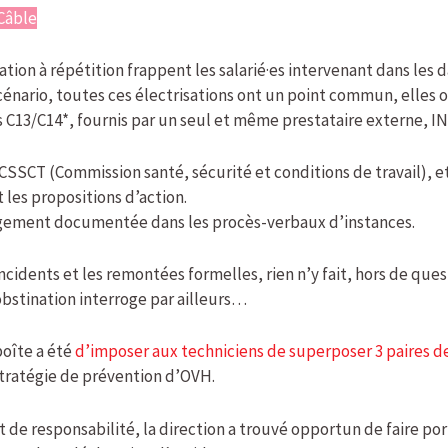
Câble
ation à répétition frappent les salarié·es intervenant dans les d
cénario, toutes ces électrisations ont un point commun, elles 
s C13/C14*, fournis par un seul et même prestataire externe,
 CSSCT (Commission santé, sécurité et conditions de travail), et
 les propositions d’action.
argement documentée dans les procès-verbaux d’instances.
ncidents et les remontées formelles, rien n’y fait, hors de que
obstination interroge par ailleurs…
boîte a été
d’imposer aux techniciens de superposer 3 paires de
 stratégie de prévention d’OVH.
t de responsabilité, la direction a trouvé opportun de faire por