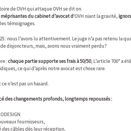
istoire de OVH qui attaque OVH se dit on.
 méprisantes du cabinet d’avocat d
‘OVH niant la gravité,
ignora
 les témoignages.
25 : nous l’avons lu attentivement. Le juge n’a pas retenu la qu
de disjoncteurs, mais, avons nous vraiment perdu?
re :
chaque partie supporte ses frais à 50/50
, L’article 700* a 
ridiques, ce qui d’après notre avocat est chose rare.
Et ce n’est pas un hasard.
ncé des changements profonds, longtemps repoussés :
INODESIGN
uveaux fournisseurs,
é des câbles dès leur réception,