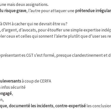
 une mais deux assignations
.
u risque grave
, l’autre pour attaquer une
prétendue irrégula
à OVH à cacher qui ne devrait être vu?
 d’argent, d’avocats, pour étouffer une simple expertise ind
ler ceux et celles qui sonnent l’alerte plutôt que d’user ses re
eprésentant·es CGT s’est formé, presque clandestinement et d
uleversants
à coup de CERFA
 infos sécurité
engagé
,
on,
sque
,
documenté les incidents
,
contre-expertisé
les conclusions