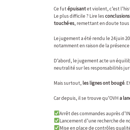
Ce fut
épuisant
et violent, c’est l’h
Le plus difficile ? Lire les
conclusions
touché·es
, remettant en doute tous
Le jugement a été rendu le 24 juin 20
notamment en raison de la présence 
D’abord, le jugement acte un équilib
neutralité sur les responsabilités ju
Mais surtout,
les lignes ont bougé
. 
Car depuis, il se trouve qu’OVH
a la
Arrêt des commandes auprès d’
Lancement d’une recherche de no
Mise en place de contrôles qualit