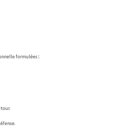
ionnelle formulées
:
etour.
défense.