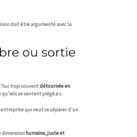
cision doit être argumenté avec la
bre ou sortie
d’hui trop souvent
détournée en
 qu’iels se sentent piégé.e.s.
entreprise qui veut se séparer d’un
e dimension
humaine, juste et