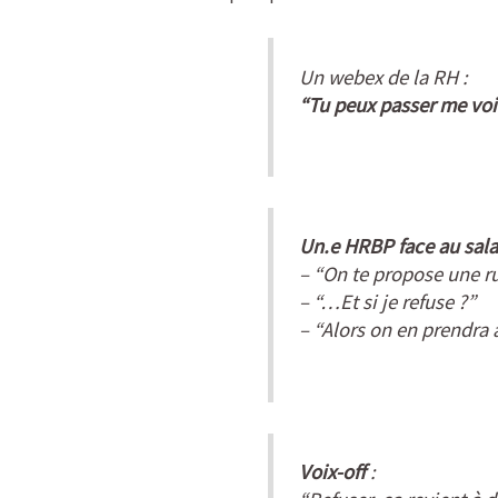
Un webex de la RH :
“Tu peux passer me voi
Un.e HRBP face au salari
–
“On te propose une r
–
“…Et si je refuse ?”
–
“Alors on en prendra 
Voix-off
: