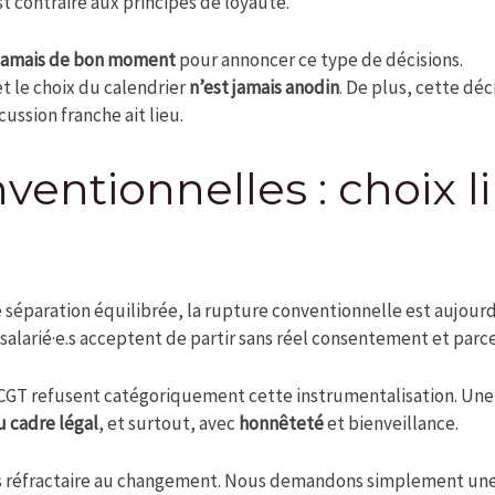
st contraire aux principes de loyauté.
a jamais de bon moment
pour annoncer ce type de décisions.
t le choix du calendrier
n’est jamais anodin
. De plus, cette dé
ussion franche ait lieu.
entionnelles : choix li
e séparation équilibrée, la rupture conventionnelle est aujour
s salarié·e.s acceptent de partir sans réel consentement et parce
 CGT refusent catégoriquement cette instrumentalisation. Une 
u cadre légal
, et surtout, avec
honnêteté
et bienveillance.
as réfractaire au changement. Nous demandons simplement un