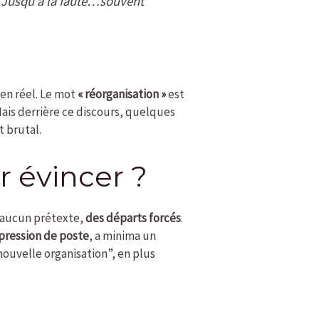
d. Jusqu’à la faute…souvent
ien réel. Le mot
« réorganisation »
est
ais derrière ce discours, quelques
t brutal.
 évincer ?
us aucun prétexte,
des départs forcés
.
ression de poste
, a minima un
nouvelle organisation”, en plus