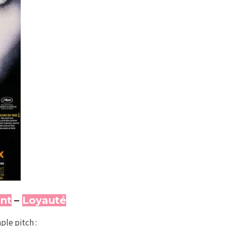
nt
–
Loyauté
ple pitch :