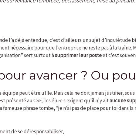
dire surveillance renforcée, déclassement, mise au placar
nde l’a déjà entendue, c’est d’ailleurs un sujet d’inquiétude b
t nécessaire pour que l’entreprise ne reste pas à la traîne. M
anisation” sert surtout à
supprimer leur poste
et c’est souven
pour avancer ? Ou pour
 équipe peut être utile. Mais cela ne doit jamais justifier, so
st présenté au CSE, les élu·e·s exigent qu’il n’y ait
aucune supp
a fameuse phrase tombe, “je n’ai pas de place pour toi dans la 
ent de se déresponsabiliser,