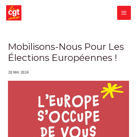
Skip
MA
to
content
ME
Post
navigation
Mobilisons-Nous Pour Les
Élections Européennes !
28 MAI 2024