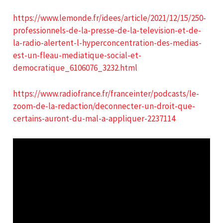
https://www.lemonde.fr/idees/article/2021/12/15/250-
professionnels-de-la-presse-de-la-television-et-de-
la-radio-alertent-l-hyperconcentration-des-medias-
est-un-fleau-mediatique-social-et-
democratique_6106076_3232.html
https://www.radiofrance.fr/franceinter/podcasts/le-
zoom-de-la-redaction/deconnecter-un-droit-que-
certains-auront-du-mal-a-appliquer-2237114