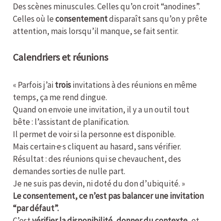
Des scènes minuscules. Celles qu’on croit “anodines”.
Celles où le
consentement
disparaît sans qu’on y prête
attention, mais lorsqu’il manque, se fait sentir.
Calendriers et réunions
« Parfois j’ai
trois
invitations à des réunions en même
temps, ça me rend dingue.
Quand on envoie une invitation, il y a un outil tout
bête : l’assistant de planification.
Il permet de voir si la personne est disponible.
Mais certain·e·s cliquent au hasard, sans vérifier.
Résultat : des réunions qui se chevauchent, des
demandes sorties de nulle part.
Je ne suis pas devin, ni doté du don d’ubiquité. »
Le consentement, ce n’est pas balancer une invitation
“par défaut”.
C’est
vérifier la disponibilité
,
donner du contexte
, et