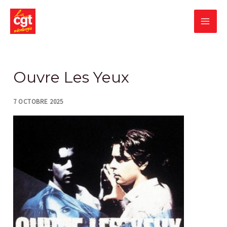
Skip
MA
to
content
ME
Post
navigation
Ouvre Les Yeux
7 OCTOBRE 2025