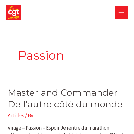
Skip
MA
to
content
ME
Passion
Master
Master and Commander :
and
De l’autre côté du monde
Commander
:
Articles
/ By
De
l’autre
Virage – Passion – Espoir Je rentre du marathon