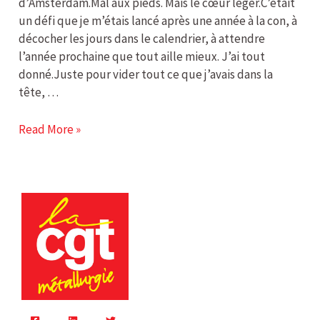
côté
d’Amsterdam.Mal aux pieds. Mais le cœur léger.C’était
du
un défi que je m’étais lancé après une année à la con, à
monde
décocher les jours dans le calendrier, à attendre
l’année prochaine que tout aille mieux. J’ai tout
donné.Juste pour vider tout ce que j’avais dans la
tête, …
Read More »