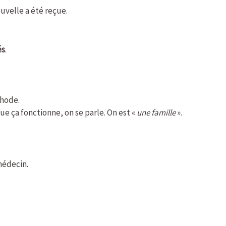
uvelle a été reçue.
és
.
.
thode.
que ça fonctionne, on se parle. On est «
une famille
».
 médecin.