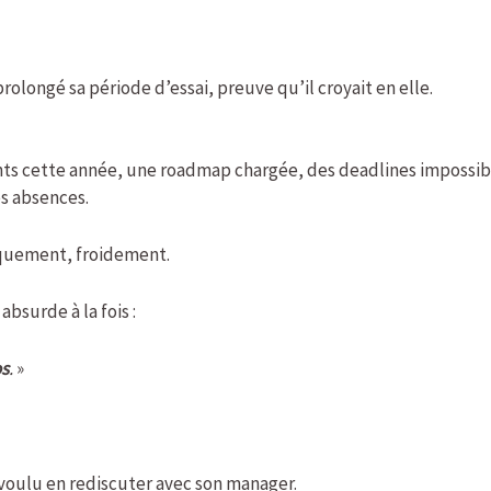
rolongé sa période d’essai, preuve qu’il croyait en elle.
ants cette année, une roadmap chargée, des deadlines impossib
es absences.
iquement, froidement.
bsurde à la fois :
os
.
»
 voulu en rediscuter avec son manager.