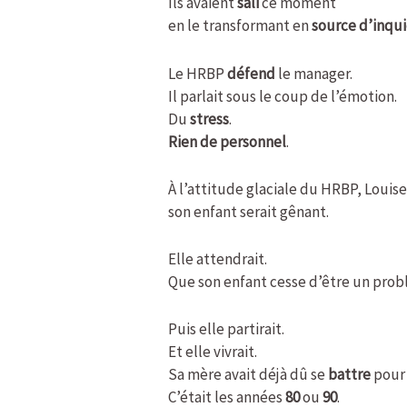
Ils avaient
sali
ce moment
en le transformant en
source d’inqu
Le HRBP
défend
le manager.
Il parlait sous le coup de l’émotion.
Du
stress
.
Rien de personnel
.
À l’attitude glaciale du HRBP, Louise
son enfant serait gênant.
Elle attendrait.
Que son enfant cesse d’être un prob
Puis elle partirait.
Et elle vivrait.
Sa mère avait déjà dû se
battre
pour
C’était les années
80
ou
90
.