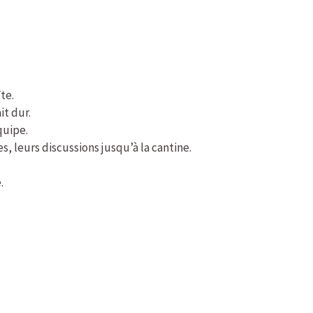
îte.
it dur.
quipe.
, leurs discussions jusqu’à la cantine.
.