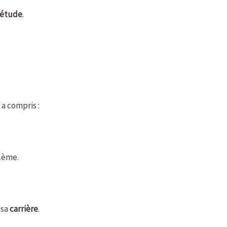
iétude
.
 a compris :
lème.
 sa
carrière
.