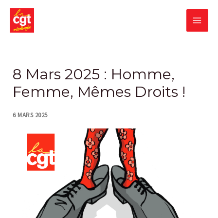
Skip
MA
to
content
ME
Post
navigation
8 Mars 2025 : Homme,
Femme, Mêmes Droits !
6 MARS 2025