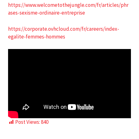
https://www.welcometothejungle.com/fr/articles/phr
ases-sexisme-ordinaire-entreprise
https://corporate.ovhcloud.com/fr/careers/index-
egalite-femmes-hommes
Post Views:
840