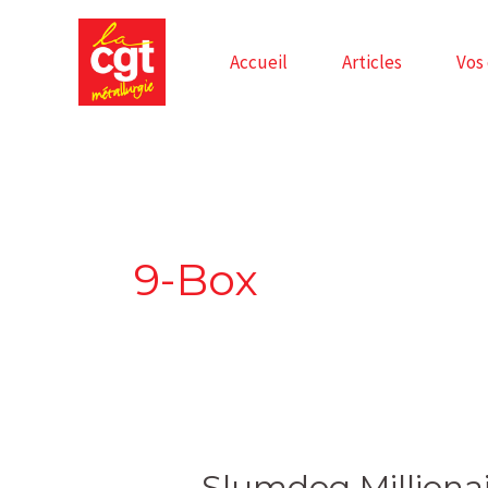
Skip
to
Accueil
Articles
Vos
content
9-Box
Slumdog
Slumdog Milliona