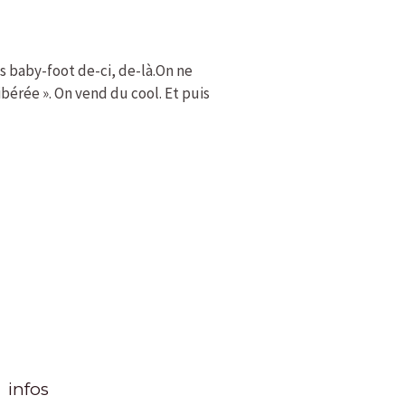
s baby-foot de-ci, de-là.On ne
bérée ». On vend du cool. Et puis
infos