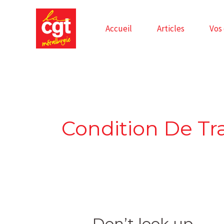
Skip
to
Accueil
Articles
Vos
content
Condition De Tra
Don’t
Don’t look up