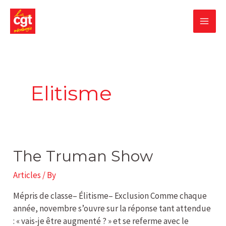
Skip
MA
to
content
ME
Elitisme
The
The Truman Show
Truman
Articles
/ By
Show
Mépris de classe– Élitisme– Exclusion Comme chaque
année, novembre s’ouvre sur la réponse tant attendue
: « vais-je être augmenté ? » et se referme avec le