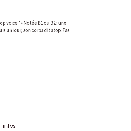
top voice *».Notée B1 ou B2 : une
is un jour, son corps dit stop. Pas
infos