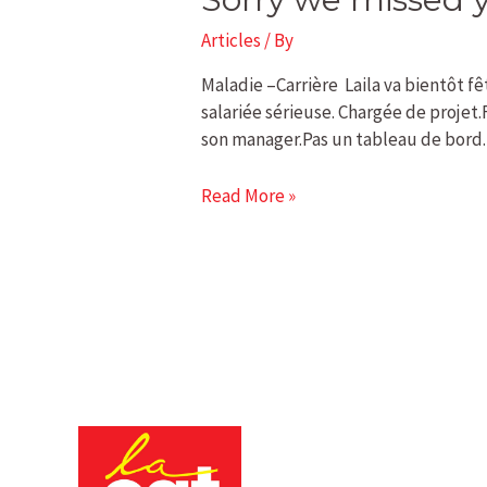
we
Articles
/ By
missed
you
Maladie –Carrière Laila va bientôt fê
salariée sérieuse. Chargée de projet.F
son manager.Pas un tableau de bord.
Read More »