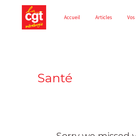
Skip
to
Accueil
Articles
Vos
content
Santé
Sorry
Sorry we missed 